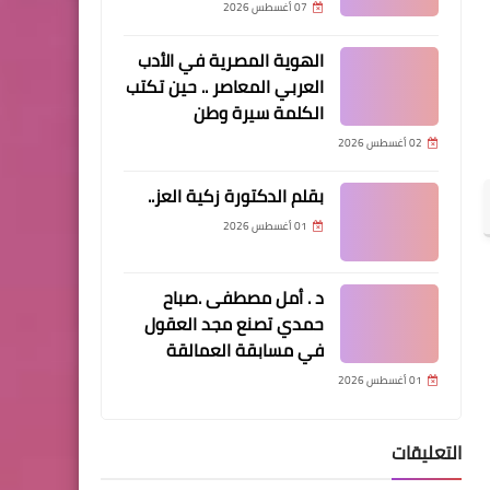
07 أغسطس 2026
الموناليزا ودافنشي يتحدثان
ونحن ننصت
الهوية المصرية في الأدب
العربي المعاصر .. حين تكتب
الكلمة سيرة وطن
02 أغسطس 2026
بقلم الدكتورة زكية العز..
دين ودنيا
01 أغسطس 2026
لا عنوان لهذا الفقد بقلم حوراء
الهنائية
د . أمل مصطفى .صباح
حمدي تصنع مجد العقول
في مسابقة العمالقة
01 أغسطس 2026
اخبار
إعلان نتائج مزاينة الحقايق في
التعليقات
مهرجان محمد بن زايد لسباق