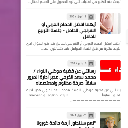
تبحث عنه الكثير من الفتيات التي تود الحصول على الجسم المثال…
16 أبريل 2021
أيهما افضل الحمام العربي أو
الافرنجي للحامل - جلسة التربيع
للحامل
ثقافة
أيهما افضل الحمام العربي أو الافرنجي للحامل هذا هو السؤال الذي
اللؤلؤ فالخليج وتاريخه
يتردد بكثرة من قبل النساء الحوامل، كما يتسائلون أيضا…
16 يناير 2021
رسالتي عن قضية موكلي اللواء /
محمد سعد الخرجي مدير ادارة المرور
سابقاً. صرخة مظلوم وامعتصماه
سلطنة عُمان
رسالتي عن قضية موكلي اللواء / محمد سعد الخرجي مدير ادارة
المرور سابقاً. صرخة مظلوم وامعتصماه
نهضة صناعية متوقدة
————————————…
متجددة عمار سعيد فاضل
21 أبريل 2021
"نعم سنتجاوز أزمة جائحة كورونا