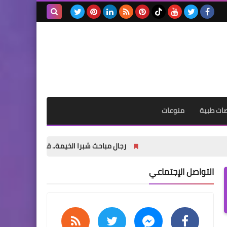
اخبار
مهرجان محمد بن زايد لسباق
بحث هذه
الهجن ومزاينة الإبل يعلن نتائج
المدونة
مزاينة المفاريد
الإلكترونية
ثقافة
ات طبية
منوعات
برنامج المنكوس ينطلق
بحلقاته المباشرة من مسرح
رجال مباحث شبرا الخيمة.. قبضة الأمن المصري تحكم السيط
شاطئ الراحة بأبوظبي.. الأحد
المقبل
التواصل الإجتماعي