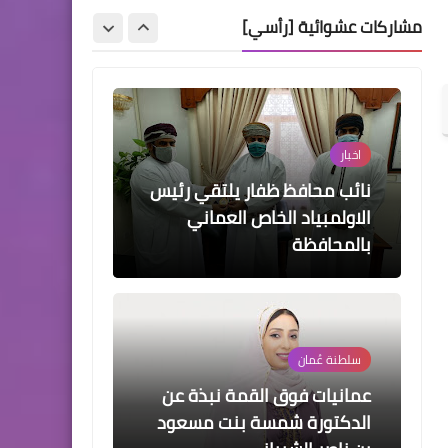
حول سؤال من نحن؟ ومن
مشاركات عشوائية [رأسي]
أنتم؟!
اخبار
نائب محافظ ظفار يلتقي رئيس
الاولمبياد الخاص العماني
بالمحافظة
سلطنة عُمان
عمانيات فوق القمة نبذة عن
الدكتورة شمسة بنت مسعود