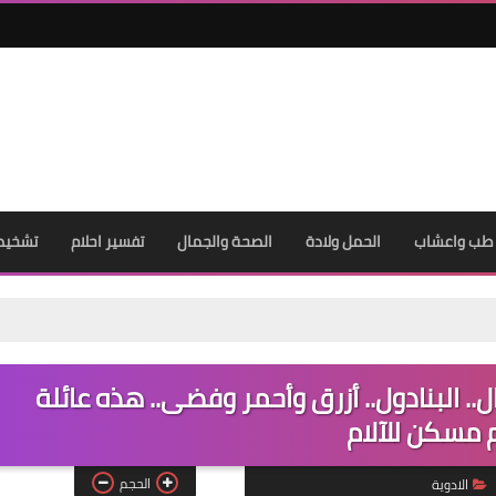
06 فبراير 2021
Mohammed
طب واعشاب
الحمل ولادة
05 فبراير 2021
الصحة والجمال
تفسير احلام
تشخيص
 الاستعمال.. البنادول.. أزرق وأحمر وفضى.. هذه عائلة
 مسكن للآلام
Mohammed
05 فبراير 2021
الحجم
الادوية