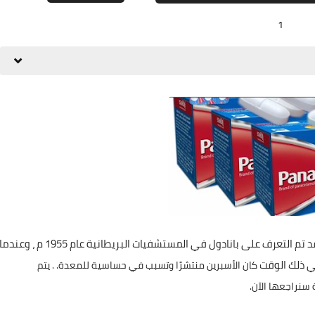
1
Mohammed
05 فبراير 2021
Elshamy
Elshamy
Elshamy
Elshamy
Elshamy
13 نوفمبر 2024
09 نوفمبر 2024
09 نوفمبر 2024
06 نوفمبر 2024
31 أكتوبر 2024
ذلك هو الاسم التجاري الخاص بدواء باراسيتامول ، وقد تم التعرف على بانادول في المستشفيات البريطانية عام 1955 م ، وعندم
Mohammed
في ذلك الوقت
كان الأسبرين منتشرًا وتسبب في حساسية للمعدة. . يتم 
05 فبراير 2021
 سنراجعها الآن.