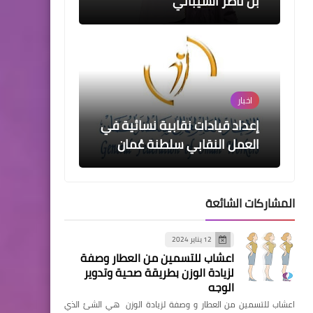
بن ناصر الشيباني
اخبار
إعداد قيادات نقابية نسائية في
العمل النقابي سلطنة عُمان
المشاركات الشائعة
مقالات
12 يناير 2024
إنطلاق كود خصم فيسز بعروض
اعشاب للتسمين من العطار وصفة
وتخفيضات رائعة فقط على
لزيادة الوزن بطريقة صحية وتدوير
almowafir
الوجه
اعشاب للتسمين من العطار و وصفة لزيادة الوزن هي الشئ الذي