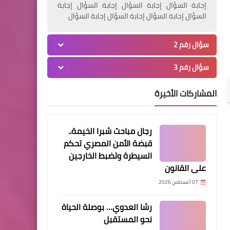
أمريكا
إجابة السؤال إجابة السؤال إجابة السؤال إجابة
السؤال إجابة السؤال إجابة السؤال إجابة السؤال
كيف نجحت "روسيا وإيران" من
زيادة حيرة الرئيس بايدن ؟ بقلم
سؤال رقم 2
:- سمير عبيد
سؤال رقم 3
المشاركات الأخيرة
عربي وعالمي
42 عاما على ثورة ايران: أما آن
رجال مباحث شبرا الخيمة..
الأوان لانهاء ملف الخلافات
قبضة الأمن المصري تحكم
العربية الايرانية؟ - رأي اليوم"
السيطرة وتضبط الخارجين
على القانون
07 أغسطس 2026
رشا العدوي… بوصلة الحياة
نحو المستقبل
مقالات