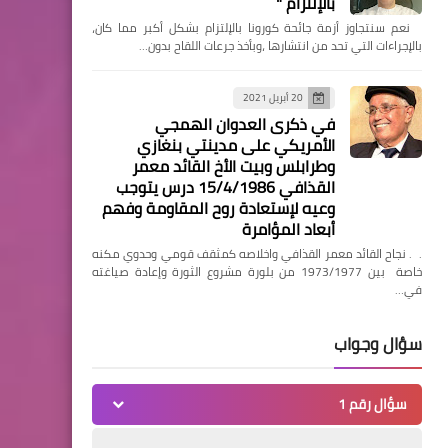
بالإلتزام "
‏ نعم سنتجاوز أزمة جائحة كورونا بالإلتزام بشكل أكبر مما كان،
بالإجراءات التي تحد من انتشارها ،وبأخذ جرعات اللقاح بدون…
مقالات
قلمي سقط في فنجان - علي
20 أبريل 2021
في ذكرى العدوان الهمجي
بن سالم كفيتان
الأمريكي على مدينتي بنغازي
وطرابلس وبيت الأخ القائد معمر
القذافي 15/4/1986 درس يتوجب
وعيه لإستعادة روح المقاومة وفهم
أبعاد المؤامرة
. . نجاح القائد معمر القذافي واخلاصه كمثقف قومي وحدوي مكنه
خاصة بين 1973/1977 من بلورة مشروع الثورة وإعادة صياغته
أمريكا
في…
العالم الثالث والمشاكل التي
تواجهه
سؤال وجواب
سؤال رقم 1