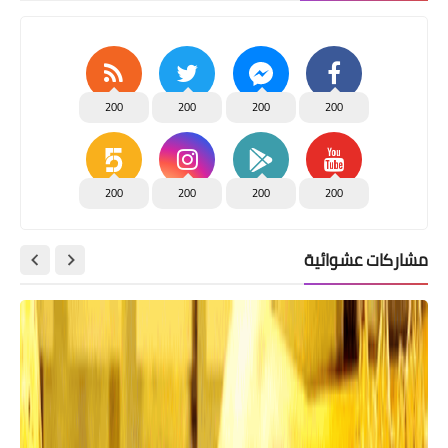
200
200
200
200
200
200
200
200
مشاركات عشوائية