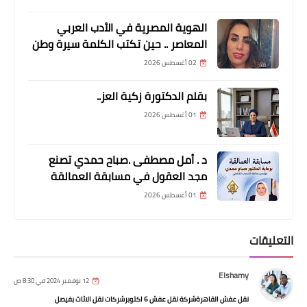
الهوية المصرية في الأدب العربي
المعاصر .. حين تكتب الكلمة سيرة وطن
02 أغسطس 2026
بقلم الدكتورة زكية العز..
01 أغسطس 2026
اسعار الذهب
د . أمل مصطفى .صباح حمدي تصنع
سعر الريال السعودي اليوم الخميس 27-
مجد العقول في مسابقة العمالقة
1-2022..سعر الريال مقابل الدولار
01 أغسطس 2026
الامريكي
التعليقات
Elshamy
12 نوفمبر 2024 في 8:30 ص
نقل عفش القاهرةشركة نقل عفش 6 اكتوبرشركات نقل الاثاث بفيصل