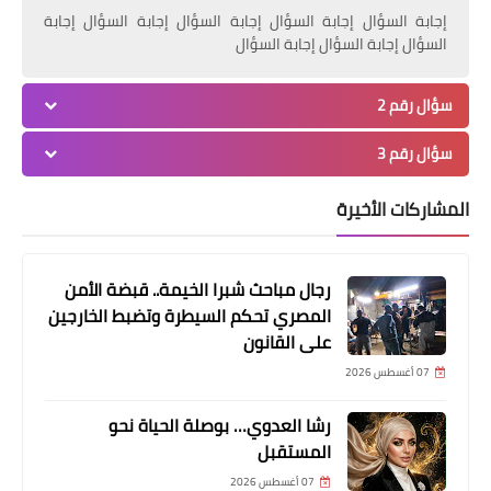
إجابة السؤال إجابة السؤال إجابة السؤال إجابة السؤال إجابة
مقالات
السؤال إجابة السؤال إجابة السؤال
د. المدحاني يبحث مع ممثلي البعثة
الدولية للجنة الصليب الأحمر بالقاهرة
سؤال رقم 2
جهود تحقيق التنمية المستدامة
سؤال رقم 3
المشاركات الأخيرة
رجال مباحث شبرا الخيمة.. قبضة الأمن
المصري تحكم السيطرة وتضبط الخارجين
على القانون
اسعار الذهب
07 أغسطس 2026
سعر الدينار الكويتي اليوم االخميس 27-
رشا العدوي… بوصلة الحياة نحو
1-2022..سعر الدينار مقابل الدولار
المستقبل
الامريكي
07 أغسطس 2026