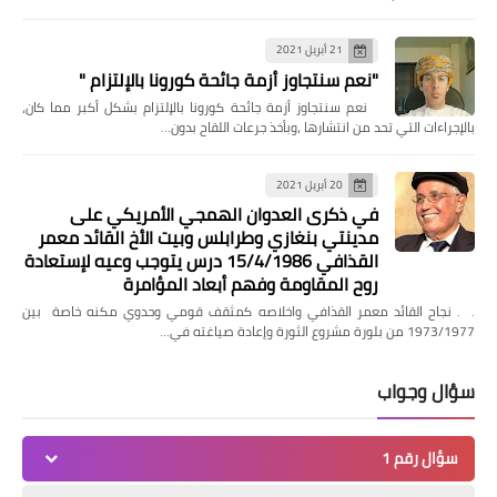
21 أبريل 2021
"نعم سنتجاوز أزمة جائحة كورونا بالإلتزام "
‏ نعم سنتجاوز أزمة جائحة كورونا بالإلتزام بشكل أكبر مما كان،
بالإجراءات التي تحد من انتشارها ،وبأخذ جرعات اللقاح بدون…
20 أبريل 2021
في ذكرى العدوان الهمجي الأمريكي على
مدينتي بنغازي وطرابلس وبيت الأخ القائد معمر
القذافي 15/4/1986 درس يتوجب وعيه لإستعادة
روح المقاومة وفهم أبعاد المؤامرة
. . نجاح القائد معمر القذافي واخلاصه كمثقف قومي وحدوي مكنه خاصة بين
1973/1977 من بلورة مشروع الثورة وإعادة صياغته في…
سؤال وجواب
سؤال رقم 1