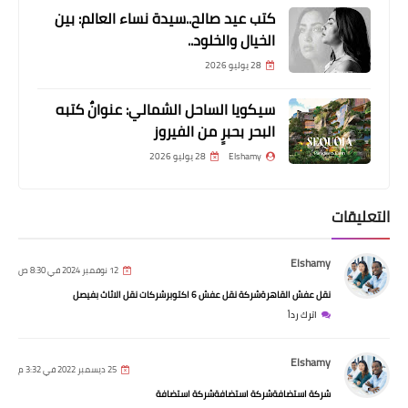
برئاسة العسومي .. الناصري يشارك في
كتب عيد صالح..سيدة نساء العالم: بين
أعمال المؤتمر الدولي حول التضامن
الخيال والخلود..
الدولي وخطة العام 2030 للتنمية
28 يوليو 2026
المستدامة
سيكويا الساحل الشمالي: عنوانٌ كتبه
البحر بحبرٍ من الفيروز
Elshamy
28 يوليو 2026
التعليقات
Elshamy
12 نوفمبر 2024 في 8:30 ص
نقل عفش القاهرةشركة نقل عفش 6 اكتوبرشركات نقل الاثاث بفيصل
اسعار الذهب
اترك رداً
بعد رفع الفائدة ..شاهد اسعار الذهب في
Elshamy
مصر اليوم الخميس 5 مايو 2022
25 ديسمبر 2022 في 3:32 م
شركة استضافةشركة استضافةشركة استضافة