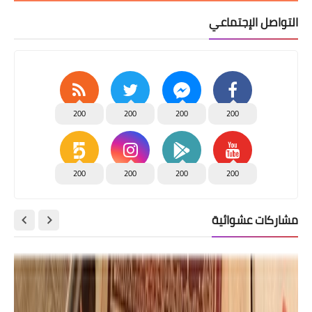
التواصل الإجتماعي
200
200
200
200
200
200
200
200
مشاركات عشوائية