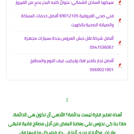
سيكويا الساحل الشمالي: عنوانٌ كتبه البحر بحبرٍ من الفيروز
فني صحي الفروانية 69012105 أفضل خدمات السباكة
والصيانة الصحية بالكويت
أفضل شركة نقل دبش العروس بجدة بسيارات مجهزة
0547536067
أفضل نجار بالخبر لفك وتركيب غرف النوم والمطابخ
0569021901
2
أهذه تعتبر فترة ليست بدائمة؟ الأدهي أن تكون هي الدائمة.
ماذا بنا كي ندوس علي بعضنا البعض من أجل مصالح فانية لاتبقي
ولا تذر، وكأننا لا ندري أننا في دار فناء كل ما فيها فان.