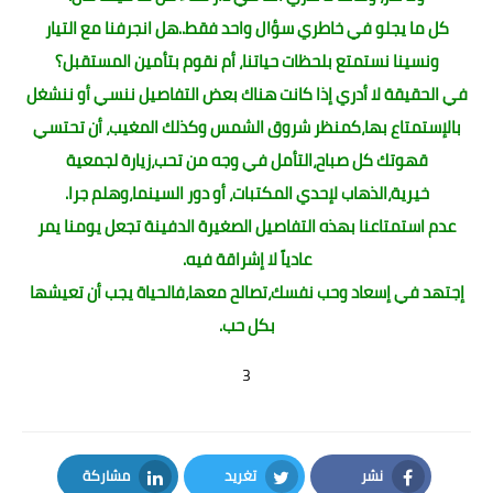
كل ما يجلو في خاطري سؤال واحد فقط..هل انجرفنا مع التيار
ونسينا نستمتع بلحظات حياتنا، أم نقوم بتأمين المستقبل؟
في الحقيقة لا أدري إذا كانت هناك بعض التفاصيل ننسي أو ننشغل
بالإستمتاع بها،كمنظر شروق الشمس وكذلك المغيب، أن تحتسي
قهوتك كل صباح،التأمل في وجه من تحب،زيارة لجمعية
خيرية،الذهاب لإحدي المكتبات، أو دور السينما،وهلم جرا.
عدم استمتاعنا بهذه التفاصيل الصغيرة الدفينة تجعل يومنا يمر
عادياً لا إشراقة فيه.
إجتهد في إسعاد وحب نفسك،تصالح معها،فالحياة يجب أن تعيشها
بكل حب.
3
نشر
تغريد
مشاركة