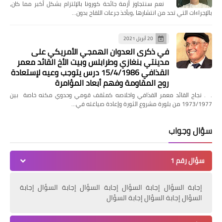
‏ نعم سنتجاوز أزمة جائحة كورونا بالإلتزام بشكل أكبر مما كان،
ماذا تعرف عن دولة أوكرانيا ؟!
بالإجراءات التي تحد من انتشارها ،وبأخذ جرعات اللقاح بدون…
20 أبريل 2021
في ذكرى العدوان الهمجي الأمريكي على
مدينتي بنغازي وطرابلس وبيت الأخ القائد معمر
القذافي 15/4/1986 درس يتوجب وعيه لإستعادة
روح المقاومة وفهم أبعاد المؤامرة
. . نجاح القائد معمر القذافي واخلاصه كمثقف قومي وحدوي مكنه خاصة بين
1973/1977 من بلورة مشروع الثورة وإعادة صياغته في…
سؤال وجواب
منوعات
سؤال رقم 1
قصيدة : عيدك في الفؤاد يقام
إجابة السؤال إجابة السؤال إجابة السؤال إجابة السؤال إجابة
السؤال إجابة السؤال إجابة السؤال