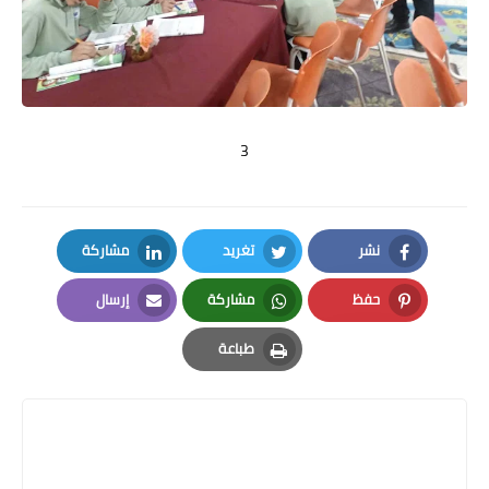
3
نشر
تغريد
مشاركة
LinkedIn
Twitter
Facebook
حفظ
مشاركة
إرسال
Email
Whatsapp
Pinterest
طباعة
Print