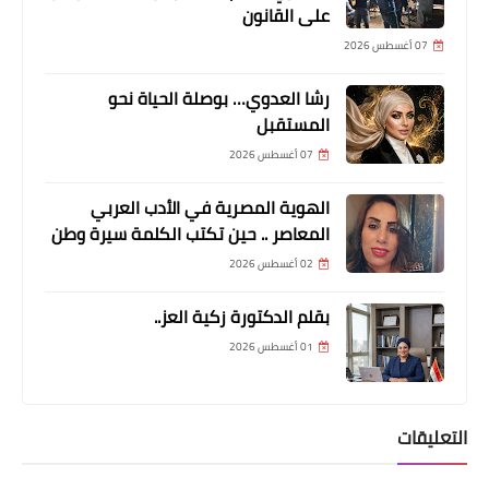
على القانون
07 أغسطس 2026
رشا العدوي… بوصلة الحياة نحو
المستقبل
07 أغسطس 2026
الهوية المصرية في الأدب العربي
اخبار
المعاصر .. حين تكتب الكلمة سيرة وطن
فيروس كورونا: "نيباه".. الغارديان تنشر
02 أغسطس 2026
تقريراً عن فيروس جديد فتاك أخطر من
بقلم الدكتورة زكية العز..
كورونا
01 أغسطس 2026
التعليقات