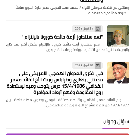
وامعتصماه
رسالتي عن قضية موكلي اللواء / محمد سعد الخرجي مدير ادارة المرور سابقاً.
صرخة مظلوم وامعتصماه ————————————…
21 أبريل 2021
"نعم سنتجاوز أزمة جائحة كورونا بالإلتزام "
‏ نعم سنتجاوز أزمة جائحة كورونا بالإلتزام بشكل أكبر مما كان،
بالإجراءات التي تحد من انتشارها ،وبأخذ جرعات اللقاح بدون…
20 أبريل 2021
في ذكرى العدوان الهمجي الأمريكي على
مدينتي بنغازي وطرابلس وبيت الأخ القائد معمر
القذافي 15/4/1986 درس يتوجب وعيه لإستعادة
روح المقاومة وفهم أبعاد المؤامرة
. . نجاح القائد معمر القذافي واخلاصه كمثقف قومي وحدوي مكنه خاصة بين
1973/1977 من بلورة مشروع الثورة وإعادة صياغته في…
سؤال وجواب