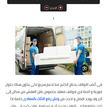
الحمل ولادة
الحجم
الصحة والجمال
1
تفسير احلام
تشخيصات طبية
منوعات
فى أغلب الاوقات يحتاج الكثير منا لدعم سريع لكى يكون هناك حلول
فورية و آمنة لاى موقف معقد بخصوص نقل العفش من مكان إلى
آخر ولا يوجد افضل و احدث من
ونش رفع الاثاث بالمعادى
خاصة اذا
كنت مضغوط فى الوقت و تريد أن لا تستغرق وقت كبير فى نقل