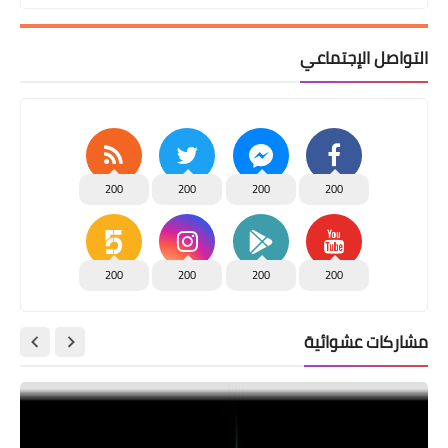
التواصل الإجتماعي
200
200
200
200
200
200
200
200
مشاركات عشوائية