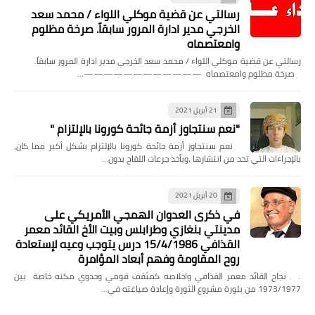
رسالتي عن قضية موكلي اللواء / محمد سعد
الخرجي مدير ادارة المرور سابقاً. صرخة مظلوم
وامعتصماه
رسالتي عن قضية موكلي اللواء / محمد سعد الخرجي مدير ادارة المرور سابقاً.
صرخة مظلوم وامعتصماه ————————————…
21 أبريل 2021
"نعم سنتجاوز أزمة جائحة كورونا بالإلتزام "
‏ نعم سنتجاوز أزمة جائحة كورونا بالإلتزام بشكل أكبر مما كان،
بالإجراءات التي تحد من انتشارها ،وبأخذ جرعات اللقاح بدون…
20 أبريل 2021
في ذكرى العدوان الهمجي الأمريكي على
مدينتي بنغازي وطرابلس وبيت الأخ القائد معمر
القذافي 15/4/1986 درس يتوجب وعيه لإستعادة
روح المقاومة وفهم أبعاد المؤامرة
. . نجاح القائد معمر القذافي واخلاصه كمثقف قومي وحدوي مكنه خاصة بين
1973/1977 من بلورة مشروع الثورة وإعادة صياغته في…