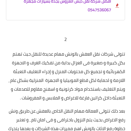
أفضل شركة نقل دبش العروس بجدة بسيارات مجهزة
0547536067
2
تتولى شركات نقل العفش بالونش مهام عديدة للنقل حيث تهتم
بكل كبيرة و صغيرة فى العزال بداية من تفكيك الغرف و الاجهزة
الكهربائية و تجميع كل محتويات المنزل و إجراء التغليف التعبئة
اللازمة و لحماية لكل قطع الموبيليا و الاجهزة المنزلية بشكل عام ،
ويتم التغليف باستخدام مواد كرتونية و اسفنج مقاوم للصدمات و
التعبئة داخل كراتين فارغة للاغراض و الملابس و المفروشات .
بعد ذلك تتولى العمالة مهام النقل الخاص بالعفش عن طريق ونش
رفع الاغراض بحيث يتم النزول باحترافى و فى امان تام ، و تعتبر
خطوة رفع الاثاث بالونش اهم مميزات هذه الشركات و بعدها يتحرك