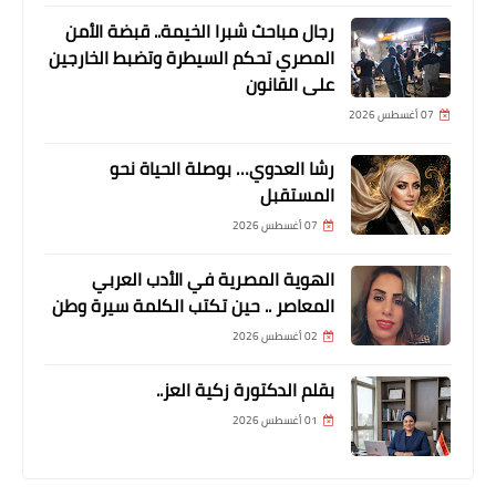
رجال مباحث شبرا الخيمة.. قبضة الأمن
المصري تحكم السيطرة وتضبط الخارجين
مقالات
على القانون
كتبت ايمي المشد "عيد الشرطة
07 أغسطس 2026
المصرية… صفحة مضيئة في كتاب
الوطن"
رشا العدوي… بوصلة الحياة نحو
المستقبل
07 أغسطس 2026
الهوية المصرية في الأدب العربي
المعاصر .. حين تكتب الكلمة سيرة وطن
02 أغسطس 2026
بقلم الدكتورة زكية العز..
ابراج
01 أغسطس 2026
بتكلفة ١٣ مليون جنيه.. وزير الشباب
والرياضة يفتتح أعمال تطوير مركز شباب