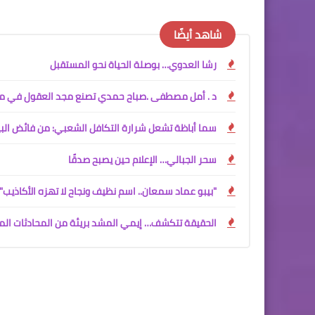
شاهد أيضًا
رشا العدوي… بوصلة الحياة نحو المستقبل
د . أمل مصطفى .صباح حمدي تصنع مجد العقول في مس
سما أباظة تشعل شرارة التكافل الشعبي: من فائض البي
سحر الجبالي… الإعلام حين يصبح صدقًا
"بيبو عماد سمعان.. اسم نظيف ونجاح لا تهزه الأكاذيب"
الحقيقة تتكشف… إيمي المشد بريئة من المحادثات المف