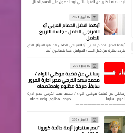
تبحث عنه الكثير من الفتيات التي تود الحصول على الجسم المثال…
16 أبريل 2021
مقالات
أيهما افضل الحمام العربي أو
الافرنجي للحامل - جلسة التربيع
السفر صار مباشر: كيف يشارك
للحامل
صنّاع المحتوى رحلاتهم لحظة
أيهما افضل الحمام العربي أو الافرنجي للحامل هذا هو السؤال الذي
بلحظة على JACO
يتردد بكثرة من قبل النساء الحوامل، كما يتسائلون أيضا…
16 يناير 2021
اخبار
اخبار
رسالتي عن قضية موكلي اللواء /
اخبار
محمد سعد الخرجي مدير ادارة المرور
سابقاً. صرخة مظلوم وامعتصماه
مصمم السعادة ضياء جمال..
رحلة إبداع تُعيد تعريف مفهوم
رسالتي عن قضية موكلي اللواء / محمد سعد الخرجي مدير ادارة
المرور سابقاً. صرخة مظلوم وامعتصماه
التصميم الداخلي في العالم
————————————…
العربي
21 أبريل 2021
"نعم سنتجاوز أزمة جائحة كورونا
06 يوليو 2026
26 يونيو 2026