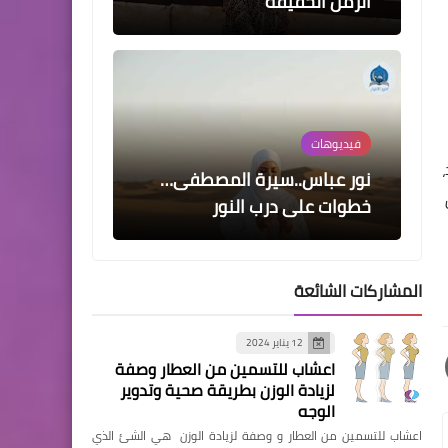
خطوات على درب النور
مقالات
نور عباس ...نور الوحي… وصرخة
قلب لأمّة تاهت
المشاركات الشائعة
اخبار
محافظ الغربية يطالب بحماية
12 يناير 2024
الثروة الحيوانية بتحصين
اعشاب للتسمين من العطار وصفة
الماشية ضد الحمى القلاعية
لزيادة الوزن بطريقة صحية وتدوير
والوادى المتصدع
الوجه
اعشاب للتسمين من العطار و وصفة لزيادة الوزن هي الشئ الذي