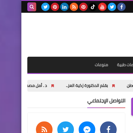
مقالات
بحث هذه
خدمات الشحن الدولي و أساليب
المدونة
النقل الحديثة
الإلكترونية
ات طبية
منوعات
مقالات
أفضل شركة تنظيف مكيفات
م الدكتورة زكية العز..
د . أمل مصطفى .صباح حمدي تصنع مجد العق
بالدمام بخبرة عالية وأسعار
تنافسية
التواصل الإجتماعي
مقالات