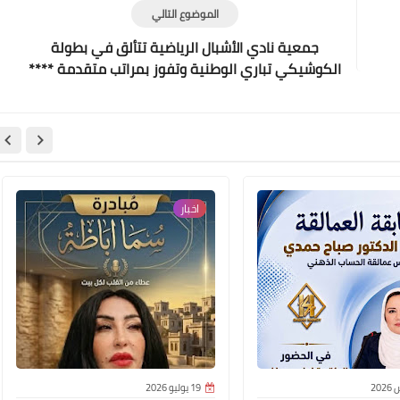
الموضوع التالي
Elshamy
جمعية نادي الأشبال الرياضية تتألق في بطولة
12 نوفمبر 2025
الكوشيكي تباري الوطنية وتفوز بمراتب متقدمة ****
خبر رياضي للنشر تكرما مع الشكر‎
اخبار
Elshamy
11 نوفمبر 2025
19 يوليو 2026
Elshamy