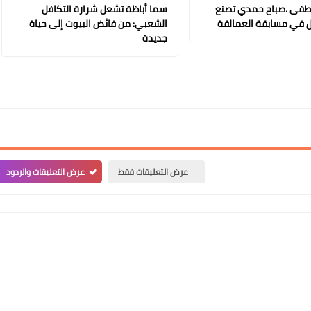
طفى .صباح حمدي تصنع
سما أباظة تشعل شرارة التكافل
11 نوفمبر 2025
 في مسابقة العمالقة
الشعبي: من فائض البيوت إلى حياة
جديدة
Elshamy
10 نوفمبر 2025
عرض التعليقات فقط
عرض التعليقات والردود
Elshamy
09 نوفمبر 2025