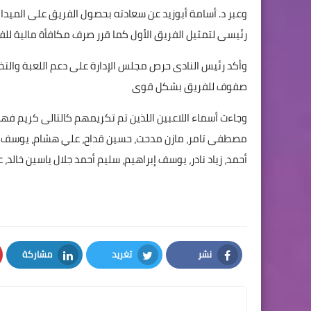
وعبر د. أسامة أبوزيد عن سعادته بحصول الفريق على الميدال
رئيسى لتمثيل الفريق الأول كما قرر صرف مكافأة مالية لل
وأكد رئيس النادى حرص مجلس الإدارة على دعم اللعبة والت
صفوف للفريق بشكل قوى
وجاءت أسماء اللاعبين اللذين تم تكريمهم كالتالى كريم 
مصطفى تامر، مازن مدحت، حسين قداح، علي هشام، يوسف ن
أحمد، زياد نادر، يوسف إبراهيم، سليم أحمد جلال ياسين خال
نشر
تغريد
مشاركة
LinkedIn
Twitter
Facebook