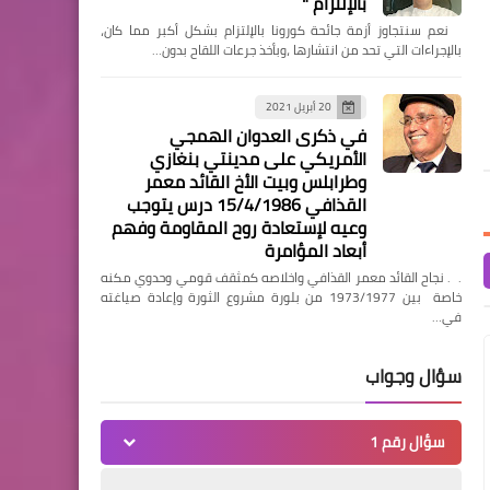
بالإلتزام "
سحر الجبالي… الإعلام حين يصبح صدقًا
"بيبو عماد سمعان.. اسم نظ
اخبار
‏ نعم سنتجاوز أزمة جائحة كورونا بالإلتزام بشكل أكبر مما كان،
تهزه الأكاذيب"
الدار البيضاء تعزز موقعها
بالإجراءات التي تحد من انتشارها ،وبأخذ جرعات اللقاح بدون…
كمنصة عالمية للنسيج مع
اختتام الدورة 22 من معرض
20 أبريل 2021
في ذكرى العدوان الهمجي
(إم.إي.إم) 2025
الأمريكي على مدينتي بنغازي
وطرابلس وبيت الأخ القائد معمر
القذافي 15/4/1986 درس يتوجب
وعيه لإستعادة روح المقاومة وفهم
أبعاد المؤامرة
مقالات
. . نجاح القائد معمر القذافي واخلاصه كمثقف قومي وحدوي مكنه
خاصة بين 1973/1977 من بلورة مشروع الثورة وإعادة صياغته
الاستثمار في الأسهم الصينية:
في…
الفرص والمخاطر في ثاني أكبر
اقتصاد عالمي
سؤال وجواب
سؤال رقم 1
مصر، مقالات