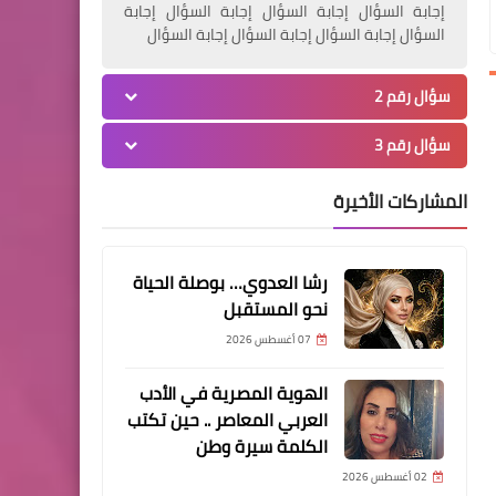
محافظ الغربية يجوب شوارع
إجابة السؤال إجابة السؤال إجابة السؤال إجابة
السؤال إجابة السؤال إجابة السؤال إجابة السؤال
قطور سيرا على الأقدام
لمتابعة النظافة ورفع
سؤال رقم 2
الإشغالات
سؤال رقم 3
المشاركات الأخيرة
مقالات
رشا العدوي… بوصلة الحياة
طرق و اساليب عمل شركات
نحو المستقبل
السكراب
07 أغسطس 2026
الهوية المصرية في الأدب
العربي المعاصر .. حين تكتب
مقالات
الكلمة سيرة وطن
منصة FORSA للمقايضة
02 أغسطس 2026