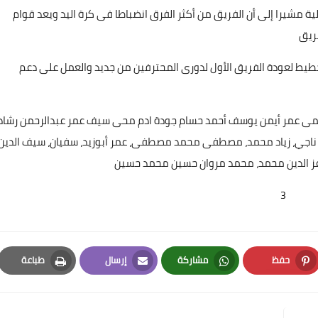
ية مشيرا إلى أن الفريق من أكثر الفرق انضباطا فى كرة اليد ويعد قوام
فريق
خطيط لعودة الفريق الأول لدورى المحترفين من جديد والعمل على دعم
19 نوفمبر 2025
فهمى عمر أيمن يوسف أحمد حسام جودة ادم محى سيف عمر عبدالرحمن رشاد،
اجي، زياد محمد، مصطفى محمد مصطفى، عمر أبوزيد، سفيان، سيف الدين
د، عز الدين محمد، محمد مروان حسين محمد حسين
3
Elshamy
13 نوفمبر 2025
حفظ
مشاركة
إرسال
طباعة
Print
Email
Whatsapp
Pinterest