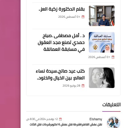
والتجارة الذكية التي تعيد
تعريف البيع والشراء في
بقلم الدكتورة زكية العز..
الشرق الأوسط
01 أغسطس 2026
د . أمل مصطفى .صباح
حمدي تصنع مجد العقول
في مسابقة العمالقة
اخبار
خلال جولة ميدانية مفاجئة
01 أغسطس 2026
محافظ الإسماعيلية يتفقد
كتب عيد صالح..سيدة نساء
شارع العشرينى
العالم: بين الخيال والخلود..
28 يوليو 2026
التعليقات
مقالات
Elshamy
12 نوفمبر 2024 في 8:30 ص
العيون.. سرّ الجمال وبوابة
نقل عفش القاهرةشركة نقل عفش 6 اكتوبرشركات نقل الاثاث