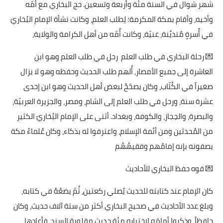
شهر شوال في السنة مئة وأربعة وتسعين. حج البخاري مع أُمّه
وأخيه، وأقام بمكة المكرمة؛ لِطلب العلم، وكانت نشأة الإمام البُخاريّ
في أُسرةٍ مُتديِّنة، غنيّة، وكانت أُمّه من أهل الكرامة والولاية،
💌 رحلة البخاري في طلب العلم رحل في طلب العلم وهو ابن
العاشرة إلى جميع الأمصار، أُلهم طلب الحديث وحفظه وهو لا يزال
صغيراً في الكُتّاب، وكان يصحّحُ لبعض أهل الحديث وهو ابن إحدى
عشرة سنة، ورحل في طلب العلم إلى الشام، ومصر، والجزيرة العربيّة،
والبصرة، والحِجاز، والكوفة، وبغداد. أثنى على الإمام البُخاريّ الكثير
من المُحدثين ومن أئمة الإسلام، واعترفوا له بذكاء، وكان عُلماءُ مكة
يصفونه بإنه إمامُهم وفقيهُهُم
💌 قوه حفظ البخاري للأحاديث
كان الإمام عند كتابته للحديث يُصلي ركعتين، ثُمّ يضعُهُ في كتابه،
وبلغ عدد الأحاديث في صحيح البخاري أكثر من ستة آلاف حديث، وكان
حافِظاً، وذكروا أمامَه لاختباره مئة حديثٍ مقلوبة السند، فأعادها