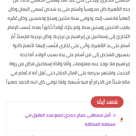
جده المُغيرة كان مجوسياً وأسلم على يد شخص يُسمى اليمان وكان
جُعفياً فانتسب إليه، وتوفي سنة مئتين وستةٍ وخمسين، وكان عُمُره
يقارب الاثنتين وستين سنة، ولم يترُك أولاداً ذُكوراً بعده. يُنسب الإمام
البُخاريّ إلى إسماعيل بن إبراهيم بن بَردِزبة، وكان بَردِزبة فارسياً، ثُمّ
أسلم على يد المُغيرة، وأتى على بُخارى فَنُسب إليها؛ لأنهم كانوا
ينسبون الشخص إلى من أسلم على يده بسبب الولاء، أما جده
إبراهيم فلا توجد عنه معلومات، وأمّا والدُه إسماعيل فكان من رواة
الحديث، واشتهر بحرصه على المال الحلال حتى نُقِل أنه لا يُعلم في
ماله شيئاً من الحرام أو فيه شُبهة، ولمّا توفي كان ابنه مُحمد صغيراً
شاهد أيضًا
د . أمل مصطفى .صباح حمدي تصنع مجد العقول في
مسابقة العمالقة