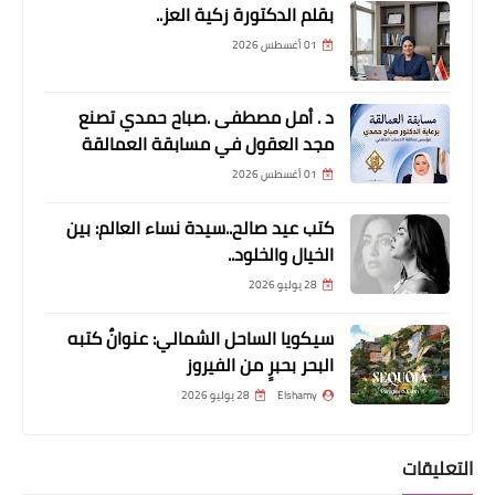
ديرة كابيتال - آراء العملاء ورؤية جديدة
بقلم الدكتورة زكية العز..
في عالم استثمار الامول
01 أغسطس 2026
د . أمل مصطفى .صباح حمدي تصنع
مجد العقول في مسابقة العمالقة
01 أغسطس 2026
كتب عيد صالح..سيدة نساء العالم: بين
الخيال والخلود..
28 يوليو 2026
مقالات
سيكويا الساحل الشمالي: عنوانٌ كتبه
خدمات الشحن الدولي و أساليب النقل
البحر بحبرٍ من الفيروز
الحديثة
Elshamy
28 يوليو 2026
التعليقات