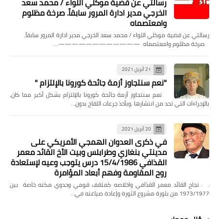
رسالتي عن قضية موكلي اللواء / محمد سعد
الخرجي مدير ادارة المرور سابقاً. صرخة مظلوم
وامعتصماه
رسالتي عن قضية موكلي اللواء / محمد سعد الخرجي مدير ادارة المرور سابقاً.
صرخة مظلوم وامعتصماه ————————————…
21 أبريل 2021
"نعم سنتجاوز أزمة جائحة كورونا بالإلتزام "
‏ نعم سنتجاوز أزمة جائحة كورونا بالإلتزام بشكل أكبر مما كان،
بالإجراءات التي تحد من انتشارها ،وبأخذ جرعات اللقاح بدون…
20 أبريل 2021
في ذكرى العدوان الهمجي الأمريكي على
مدينتي بنغازي وطرابلس وبيت الأخ القائد معمر
القذافي 15/4/1986 درس يتوجب وعيه لإستعادة
روح المقاومة وفهم أبعاد المؤامرة
. . نجاح القائد معمر القذافي واخلاصه كمثقف قومي وحدوي مكنه خاصة بين
1973/1977 من بلورة مشروع الثورة وإعادة صياغته في…