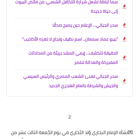
سما أباظة تشعل شرارة التكافل الشعبي: من فائض البيوت
إلى حياة جديدة
سحر الجبالي… الإعلام حين يصبح صدقًا
"بيبو عماد سمعان.. اسم نظيف ونجاح لا تهزه الأكاذيب"
الحقيقة تتكشف… إيمي المشد بريئة من المحادثات
المفبركة والعدالة تنتصر
سحر الجبالي تهنئ الشعب المصري والرئيس السيسي
والجيش والشرطة بالعام الهجري الجديد
2
💌نشأه الإمام البخاري وُلد البُخاريّ في يوم الجُمعة الثالث عشر من