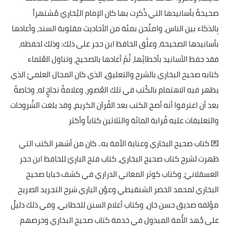
صحيحةً بأسانيدها التي ذُكرت بها كان الإمام البُخاريّ مُشتهراً
بِالذكاء بين الناس، وامتُحن بمئة من الأحاديث مقلوبة السند، وأعادها
بأسانيدها الصحيحة، وعلَّق الحافظ ابن حجر على ذلك: وذلك لحفظه،
فقد حفظ الأسانيد بأخطائِها، ثُمّ أعادها بالصحيح، وتناول العُلماء
كتابه صحيح البخاري بالشرح والتعليق، الذي كان المجال العلميّ الذي
يظهر فيه الاهتمام بالكُتب في تلك العُصور، وعلامةُ نجاحٍ له، وخاصةً
بعد أن اعترفوا أنه أصح الكتب بعد القُرآن الكريم، وقد بلغت الشُروحات
والتعليقات عليه قُرابة المائة والثلاثين كتاباً وأكثر
💌 كتاب صحيح البخاري وعناية الأمة به.. كان من أشهر الكتب التي
ظهرت لشرح كتاب صحيح البخاري، كتاب فتح الباريّ للحافظ ابن حجر
العسقلانيّ، وكتاب كوثر المعاني الدراري في كشف خبايا صحيح
البخاري لمحمد الخضر الشنقيطي وعوْن الباري شرح التجريد الصريح
مؤلفه صديق حسن خان، وكتاب أعلام السنن للخطابي، وفي ذلك دليلٌ
على جُهد الأُمة المبذول في خدمة كتاب صحيح البخاري وحرصهم