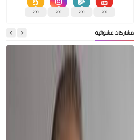
200
200
200
200
مشاركات عشوائية