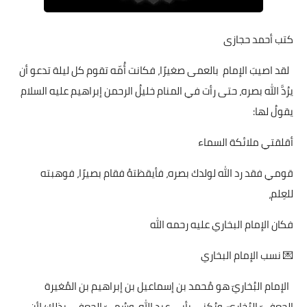
كتب أحمد حجازى
لقد اصيبَ الإمام بالعمى صغيرًا، فكانت أُمّه تقوم كل ليلة تدعو أن
يرُدَّ الله بصره، حتى رأت في المنام خليلُ الرحمن إبراهيم عليه السلام
يقولُ لها:
أقلقتي ملائكة السماء
قومي فقد رد الله لولدك بصره، فأيقظتهُ فقام بصيرًا، فوهبته
للعِلم،
فكان الإمام البخاري عليه رحمه الله
💌 نسب الإمام البخاري
الإمام البُخاريّ هو مُحمد بن إسماعيل بن إبراهيم بن المُغيرة
الجعفيّ البُخاريّ، ويُكنى بأبي عبد الله، وسُميّ الجعفي بذلك؛ لأن