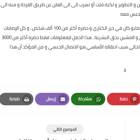
و التطوير و لكنه فلت أو تسرب الى الى العلن عن طريق القردة و منه الى
الجنس معه
Elshamy
الأدهش من هذا كله أن في مهرجان للمثلية الجنسية 5-15 مايو كان في جزر الكناري و حضره أكثر من 100 ألف شخص ، و كل الإصابات
19 أبريل 2026
حالياً هي من هذه الفئة التي حضرت هذا المهرجان الاأخلاقي و المشين بحق البشرية ، هذا الحفل للمعلومات فقط حضره أكثر من 3000
الحالي سبب انتقاله الأساسي هو الاتصال الجنسي و من المؤكد أن هذا
3
19 أبريل 2026
حفظ
مشاركة
إرسال
طباعة
Print
Email
Whatsapp
Pinterest
الموضوع التالي