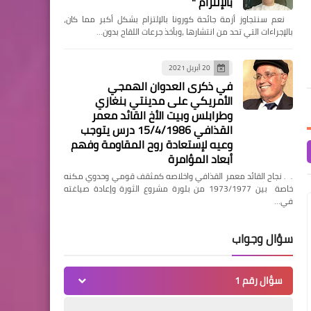
بالإلتزام "
النوم؟ النائم لا يحس إطلاقاً
يسبب إزعاجاً لمن حوله، ه
‏ نعم سنتجاوز أزمة جائحة كورونا بالإلتزام بشكل أكبر مما كان،
بالإجراءات التي تحد من انتشارها ،وبأخذ جرعات اللقاح بدون…
مقالات
عيد صالح يطلق هاشتاج مصر
20 أبريل 2021
في ذكرى العدوان الهمجي
قادرة لتوحيد الصفوف
الأمريكي على مدينتي بنغازي
وطرابلس وبيت الأخ القائد معمر
القذافي 15/4/1986 درس يتوجب
وعيه لإستعادة روح المقاومة وفهم
أبعاد المؤامرة
مقالات
. . نجاح القائد معمر القذافي واخلاصه كمثقف قومي وحدوي مكنه
خاصة بين 1973/1977 من بلورة مشروع الثورة وإعادة صياغته
كتب عيد صالح "افخروا
في…
بمصريتكم مصر منارة الحضارة
والكرامة"
سؤال وجواب
سؤال رقم 1