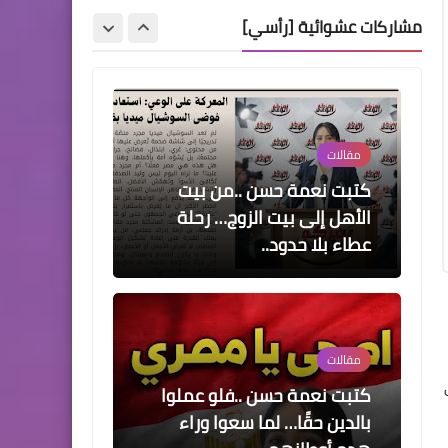
حكايات ماما سلوى – الحلقة
مشاركات عشوائية [رأسي]
الثانية: الفتاة الطيبة
مقالات
كتبت نعمة حسن ..من بيت
الأهل إلى بيت الزوج… رحلة
عطاء بلا حدود..
مقالات
كتبت نعمة حسن ..فلو عملوا
بالدين حقًا… لما سعوا وراء