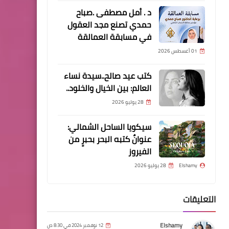
ضرباتها لجرائم النقد الأجنبي
د . أمل مصطفى .صباح
وتضبط قضايا بقيمة 9 ملايين
حمدي تصنع مجد العقول
جنيه"
في مسابقة العمالقة
01 أغسطس 2026
كتب عيد صالح..سيدة نساء
العالم: بين الخيال والخلود..
مقالات
28 يوليو 2026
كتب عيد صالح... مصر أم الدنيا…
سيكويا الساحل الشمالي:
فخر الماضي وأمل المستقبل...
عنوانٌ كتبه البحر بحبرٍ من
الفيروز
Elshamy
28 يوليو 2026
التعليقات
مقالات
كتب عيد صالح "معركة البناء…
Elshamy
12 نوفمبر 2024 في 8:30 ص