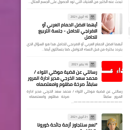
تبحث عنه الكثير من الفتيات التي تود الحصول على الجسم المثال…
16 أبريل 2021
مقالات
أيهما افضل الحمام العربي أو
الافرنجي للحامل - جلسة التربيع
"حين تتحول الحروف إلى سلاح
للحامل
وطني… نعمة حسن في
أيهما افضل الحمام العربي أو الافرنجي للحامل هذا هو السؤال الذي
الصفوف الأولى"
يتردد بكثرة من قبل النساء الحوامل، كما يتسائلون أيضا…
تشخيصات طبية
تشخيصات طبية
16 يناير 2021
رسالتي عن قضية موكلي اللواء /
محمد سعد الخرجي مدير ادارة المرور
مقشن
سابقاً. صرخة مظلوم وامعتصماه
كتب عيد صالح...مصر تنادي
رسالتي عن قضية موكلي اللواء / محمد سعد الخرجي مدير ادارة
المرور سابقاً. صرخة مظلوم وامعتصماه
أبناءها… وحدة الصف هي
————————————…
السلاح الأقوى..
Elshamy
06 يناير 2022
Elshamy
06 يناير 2022
21 أبريل 2021
هل سمعت بمرض يسمى "مرض
هل من الممكن التخلص من 
"نعم سنتجاوز أزمة جائحة كورونا
بهجت"؟
الشخير" الذي يصدره الشخ