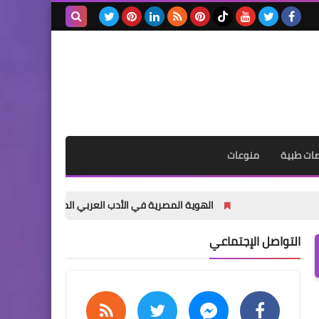
فديوهات
ظاظا وجرجير لحل مشاكل
بحث هذه
الجماهير׃ الحلقة 1 رمضان زمان
المدونة
مع ماما سلوي
الإلكترونية
ات طبية
منوعات
فديوهات
تخطي ارتباطات التنقل مسلسل
الهوية المصرية في الأدب العربي المعاصر .. حين تكتب الكلمة سيرة 
جدو عبده زارع ارضه الحلقة 1
..ايمي المشد رمضان زمان ..
التواصل الإجتماعي
مقالات