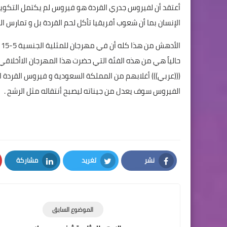
أعتقد أن لفيروس جدري القردة هو فيروس لم يكتمل التكوين 
الإنسان بما أن شعوب أفريقيا تأكل لحم القردة بل و تمارس 
(((عربي))) أغلابهم من المملكة السعودية و فيروس القردة 
الفيروس سوف يعدل من جيناته ليصبح أنتقاله مثل الرشح .
نشر
تغريد
مشاركة
LinkedIn
Twitter
Facebook
الموضوع السابق