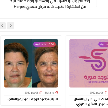
بعد الحبوب لو ظهرت في وجهك أو وجه طفلك لابد
من استشارة الطبيب فانه مرض معدي Herpes
Simplex Viurse
19 أبريل 2026
 طبية
تشخيصات طبية
19 أبريل 2026
06 يناير 2022
Elshamy
06 يناير 2022
مات التي تدل ان الانسان
اسباب تجاعيد الوجه المبكرة والعلاج...
 مرض الفشل الكلوي؟