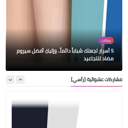
مقالات
اسعار الذهب
مقالات
مقالات
منوعات
أفضل منتج من اوباجي لتفتيح وتوحيد لون
5 أسرار تجعلك شباباً دائماً.. وإليكِ أفضل سيروم
البشرة
مضاد للتجاعيد
.🌹 تهنئة واجبة 🌹.
لكل موقف عندى خاطرة
مستقبل طابعة ملابس مباشرة-Novi
مشاركات عشوائية [رأسي]