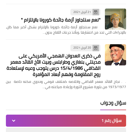
21 أبريل 2021
"نعم سنتجاوز أزمة جائحة كورونا بالإلتزام "
‏ نعم سنتجاوز أزمة جائحة كورونا بالإلتزام بشكل أكبر مما كان،
بالإجراءات التي تحد من انتشارها ،وبأخذ جرعات اللقاح بدون…
20 أبريل 2021
في ذكرى العدوان الهمجي الأمريكي على
مدينتي بنغازي وطرابلس وبيت الأخ القائد معمر
القذافي 15/4/1986 درس يتوجب وعيه لإستعادة
روح المقاومة وفهم أبعاد المؤامرة
. . نجاح القائد معمر القذافي واخلاصه كمثقف قومي وحدوي مكنه خاصة بين
1973/1977 من بلورة مشروع الثورة وإعادة صياغته في…
سؤال وجواب
سؤال رقم 1