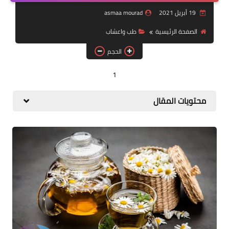
الحمل ولادة
19 أبريل 2021
asmaa mourad
الصحة والجمال
الصفحة الرئيسية
طب واعشاب
الحجم
تفسير احلام
1
تشخيصات طبية
منوعات
محتويات المقال